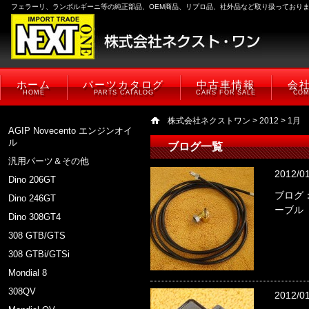
フェラーリ、ランボルギーニ等の純正部品、OEM商品、リプロ品、社外品など取り扱っており
ホーム
パーツカタログ
中古車情報
会
HOME
PARTS CATALOG
CARS FOR SALE
COM
株式会社ネクストワン
>
2012
> 1月
AGIP Novecento エンジンオイ
ル
ブログ一覧
汎用パーツ＆その他
2012/0
Dino 206GT
ブログ：
Dino 246GT
ーブル
Dino 308GT4
308 GTB/GTS
308 GTBi/GTSi
Mondial 8
308QV
2012/0