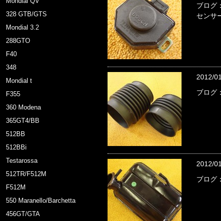
Mondial QV
ブログ
328 GTB/GTS
センサ
Mondial 3.2
288GTO
F40
348
2012/0
Mondial t
ブログ
F355
360 Modena
365GT4/BB
512BB
512BBi
Testarossa
2012/0
512TR/F512M
ブログ：
F512M
550 Maranello/Barchetta
456GT/GTA