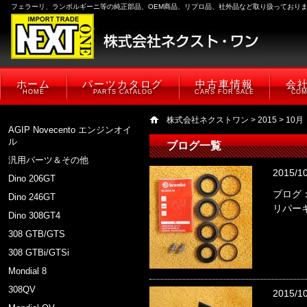
フェラーリ、ランボルギーニ等の純正部品、OEM商品、リプロ品、社外品など取り扱っており
ホーム
パーツカタログ
中古車情報
会
HOME
PARTS CATALOG
CARS FOR SALE
COM
株式会社ネクストワン
>
2015
> 10月
AGIP Novecento エンジンオイ
ル
ブログ一覧
汎用パーツ＆その他
2015/1
Dino 206GT
ブログ
Dino 246GT
リパー
Dino 308GT4
308 GTB/GTS
308 GTBi/GTSi
Mondial 8
308QV
2015/1