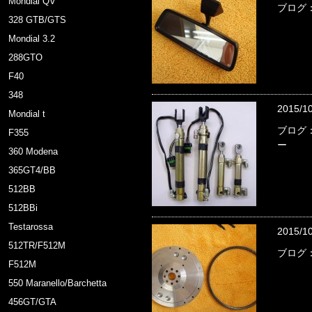
Mondial QV
ブログ：
328 GTB/GTS
Mondial 3.2
288GTO
F40
348
2015/1
Mondial t
ブログ：
F355
ー
360 Modena
365GT4/BB
512BB
512BBi
Testarossa
2015/1
512TR/F512M
ブログ：
F512M
550 Maranello/Barchetta
456GT/GTA