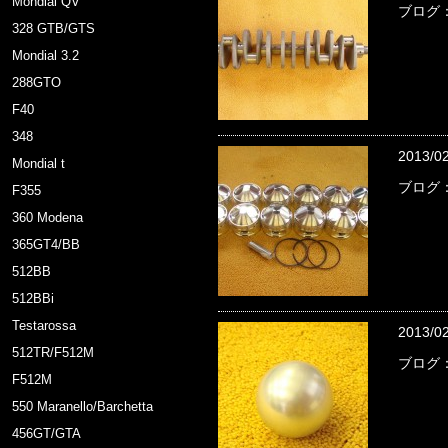
Mondial QV
ブログ
328 GTB/GTS
Mondial 3.2
288GTO
F40
348
2013/0
Mondial t
ブログ：
F355
360 Modena
365GT4/BB
512BB
512BBi
Testarossa
2013/0
512TR/F512M
ブログ
F512M
550 Maranello/Barchetta
456GT/GTA