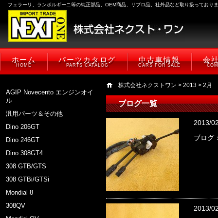
フェラーリ、ランボルギーニ等の純正部品、OEM商品、リプロ品、社外品など取り扱っており
ホーム
パーツカタログ
中古車情報
会
HOME
PARTS CATALOG
CARS FOR SALE
COM
株式会社ネクストワン
>
2013
> 2月
AGIP Novecento エンジンオイ
ル
ブログ一覧
汎用パーツ＆その他
2013/0
Dino 206GT
ブログ
Dino 246GT
Dino 308GT4
308 GTB/GTS
308 GTBi/GTSi
Mondial 8
308QV
2013/0