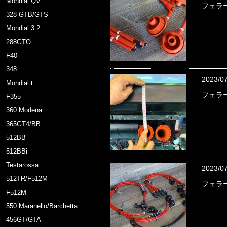
Mondial QV
フェラー
328 GTB/GTS
Mondial 3.2
288GTO
F40
348
2023/0
Mondial t
フェラー
F355
360 Modena
365GT4/BB
512BB
512BBi
Testarossa
2023/0
512TR/F512M
フェラー
F512M
550 Maranello/Barchetta
456GT/GTA