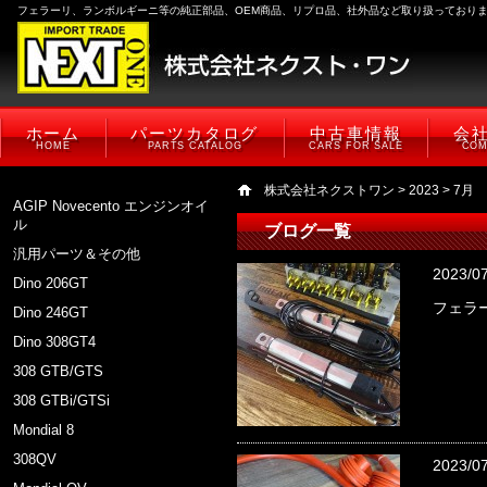
フェラーリ、ランボルギーニ等の純正部品、OEM商品、リプロ品、社外品など取り扱っており
ホーム
パーツカタログ
中古車情報
会
HOME
PARTS CATALOG
CARS FOR SALE
COM
株式会社ネクストワン
>
2023
> 7月
AGIP Novecento エンジンオイ
ル
ブログ一覧
汎用パーツ＆その他
2023/0
Dino 206GT
フェラー
Dino 246GT
Dino 308GT4
308 GTB/GTS
308 GTBi/GTSi
Mondial 8
308QV
2023/0