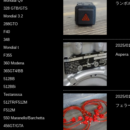
Mondial QV
ランボル
328 GTB/GTS
Mondial 3.2
288GTO
F40
348
2025/0
Mondial t
Aspe
F355
360 Modena
365GT4/BB
512BB
512BBi
Testarossa
2025/0
512TR/F512M
フェラ
F512M
550 Maranello/Barchetta
456GT/GTA