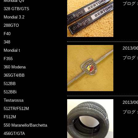
Mondial QV
ブログ：
328 GTB/GTS
Mondial 3.2
288GTO
F40
348
2013/0
Mondial t
ブログ
F355
360 Modena
365GT4/BB
512BB
512BBi
Testarossa
2013/0
512TR/F512M
ブログ：
F512M
550 Maranello/Barchetta
456GT/GTA