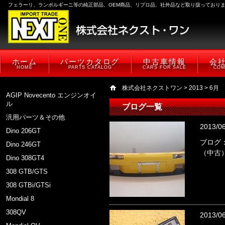
フェラーリ、ランボルギーニ等の純正部品、OEM商品、リプロ品、社外品など取り扱っており
ホーム
パーツカタログ
中古車情報
会
HOME
PARTS CATALOG
CARS FOR SALE
COM
株式会社ネクストワン
>
2013
> 6月
AGIP Novecento エンジンオイ
ル
ブログ一覧
汎用パーツ＆その他
2013/0
Dino 206GT
ブログ：
Dino 246GT
（中古
Dino 308GT4
308 GTB/GTS
308 GTBi/GTSi
Mondial 8
308QV
2013/0