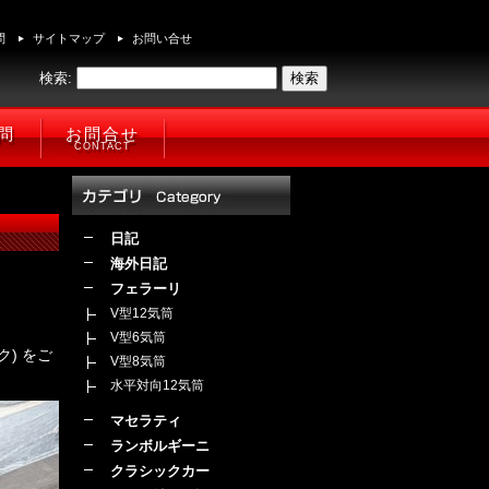
問
サイトマップ
お問い合せ
検索:
問
お問合せ
CONTACT
日記
海外日記
フェラーリ
V型12気筒
V型6気筒
) をご
V型8気筒
水平対向12気筒
マセラティ
ランボルギーニ
クラシックカー