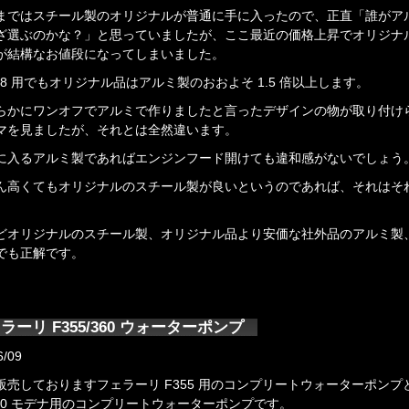
まではスチール製のオリジナルが普通に手に入ったので、正直「誰がア
ざ選ぶのかな？」と思っていましたが、ここ最近の価格上昇でオリジナ
が結構なお値段になってしまいました。
48 用でもオリジナル品はアルミ製のおおよそ 1.5 倍以上します。
らかにワンオフでアルミで作りましたと言ったデザインの物が取り付け
マを見ましたが、それとは全然違います。
に入るアルミ製であればエンジンフード開けても違和感がないでしょう
ん高くてもオリジナルのスチール製が良いというのであれば、それはそ
。
どオリジナルのスチール製、オリジナル品より安価な社外品のアルミ製
でも正解です。
ラーリ F355/360 ウォーターポンプ
6/09
販売しておりますフェラーリ F355 用のコンプリートウォーターポンプ
360 モデナ用のコンプリートウォーターポンプです。