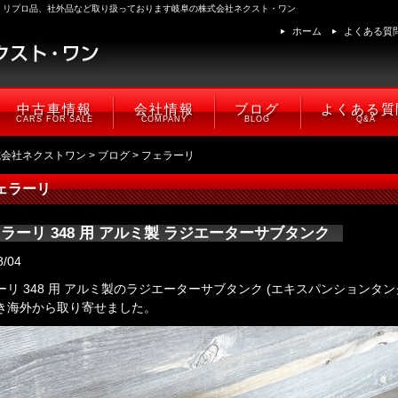
、リプロ品、社外品など取り扱っております岐阜の株式会社ネクスト・ワン
ホーム
よくある質
中古車情報
会社情報
ブログ
よくある質
CARS FOR SALE
COMPANY
BLOG
Q&A
式会社ネクストワン
>
ブログ
> フェラーリ
ェラーリ
ラーリ 348 用 アルミ製 ラジエーターサブタンク
8/04
ーリ 348 用 アルミ製のラジエーターサブタンク (エキスパンションタンク
き海外から取り寄せました。