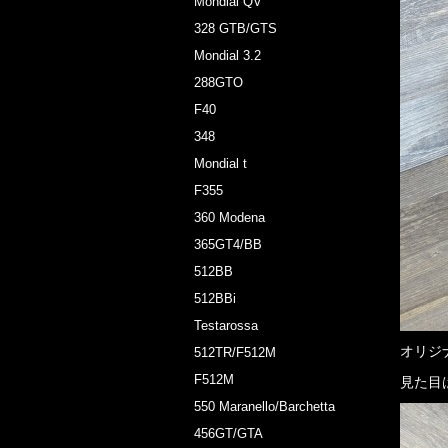
Mondial QV
328 GTB/GTS
Mondial 3.2
288GTO
F40
348
Mondial t
F355
360 Modena
365GT4/BB
512BB
512BBi
Testarossa
オリジ
512TR/F512M
F512M
見た目
550 Maranello/Barchetta
456GT/GTA