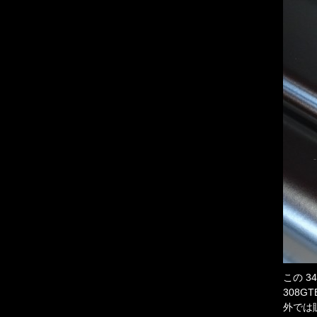
この 3
308G
外では