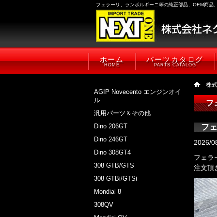
フェラーリ、ランボルギーニ等の純正部品、OEM商品
ホーム
パーツカタログ
HOME
PARTS CATALOG
株
AGIP Novecento エンジンオイ
ル
フ
汎用パーツ＆その他
Dino 206GT
フェ
Dino 246GT
2026/0
Dino 308GT4
フェラ
308 GTB/GTS
注文頂
308 GTBi/GTSi
Mondial 8
308QV