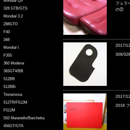
Mondial QV
フェラー
328 GTB/GTS
の②
Mondial 3.2
288GTO
F40
348
2017/1
Mondial t
308/
F355
360 Modena
365GT4/BB
512BB
512BBi
Testarossa
2017/1
512TR/F512M
2018
F512M
550 Maranello/Barchetta
456GT/GTA