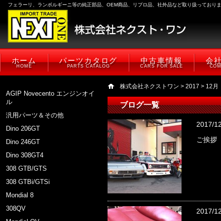
フェラーリ、ランボルギーニ等の純正部品、OEM商品、リプロ品、社外品など取り扱っており
ホーム
パーツカタログ
中古車情報
会
HOME
PARTS CATALOG
CARS FOR SALE
COM
株式会社ネクストワン
>
2017
> 12月
AGIP Novecento エンジンオイ
ル
ブログ一覧
汎用パーツ＆その他
2017/1
Dino 206GT
ご挨拶
Dino 246GT
Dino 308GT4
308 GTB/GTS
308 GTBi/GTSi
Mondial 8
308QV
2017/1