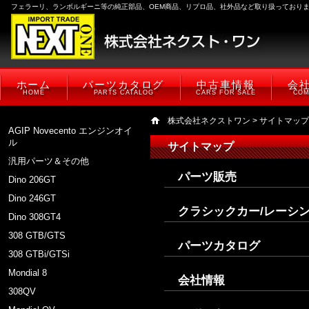
フェラーリ、ランボルギーニ等の純正部品、OEM商品、リプロ品、社外品など取り扱っており
ホーム
パーツカタログ
中古車情報
会
HOME
PARTS CATALOG
CARS FOR SALE
COM
株式会社ネクストワン
> サイトマップ
AGIP Novecento エンジンオイ
ル
サイトマップ
汎用パーツ＆その他
パーツ販売
Dino 206GT
Dino 246GT
クラシックカー/レーシ
Dino 308GT4
308 GTB/GTS
パーツカタログ
308 GTBi/GTSi
Mondial 8
会社情報
308QV