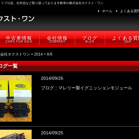
、リプロ品、社外品など取り扱っております岐阜の株式会社ネクスト・ワン
ホーム
よくある質
中古車情報
会社情報
ブログ
よくある質
CARS FOR SALE
COMPANY
BLOG
Q&A
式会社ネクストワン
>
2014
> 9月
ログ一覧
2014/09/26
ブログ：マレリー製イグニッションモジュール
2014/09/25