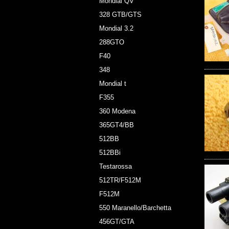
Mondial QV
328 GTB/GTS
Mondial 3.2
288GTO
F40
348
Mondial t
F355
360 Modena
365GT4/BB
512BB
512BBi
Testarossa
512TR/F512M
F512M
550 Maranello/Barchetta
456GT/GTA