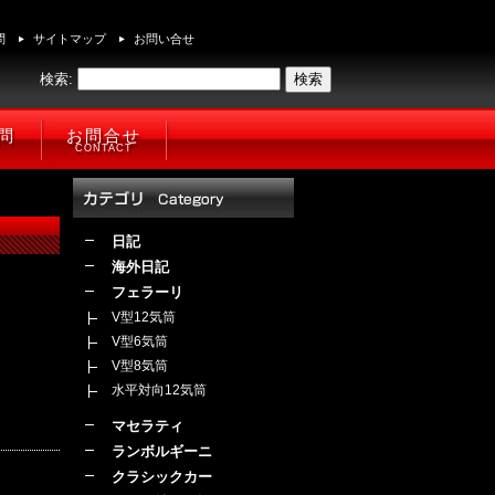
問
サイトマップ
お問い合せ
検索:
問
お問合せ
CONTACT
日記
海外日記
フェラーリ
V型12気筒
V型6気筒
V型8気筒
水平対向12気筒
マセラティ
ランボルギーニ
クラシックカー