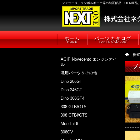
フェラーリ、ランボルギーニ等の純正部品、OEM商品
ホーム
パーツカタログ
HOME
PARTS CATALOG
株
AGIP Novecento エンジンオイ
ル
ブ
汎用パーツ＆その他
Dino 206GT
Dino 246GT
Dino 308GT4
308 GTB/GTS
308 GTBi/GTSi
Mondial 8
308QV