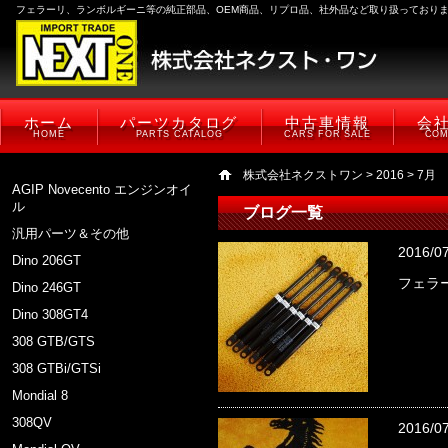
フェラーリ、ランボルギーニ等の純正部品、OEM商品、リプロ品、社外品など取り扱っており
ホーム
パーツカタログ
中古車情報
会
HOME
PARTS CATALOG
CARS FOR SALE
COM
株式会社ネクストワン
>
2016
> 7月
AGIP Novecento エンジンオイ
ル
ブログ一覧
汎用パーツ＆その他
2016/0
Dino 206GT
フェラー
Dino 246GT
Dino 308GT4
308 GTB/GTS
308 GTBi/GTSi
Mondial 8
308QV
2016/0