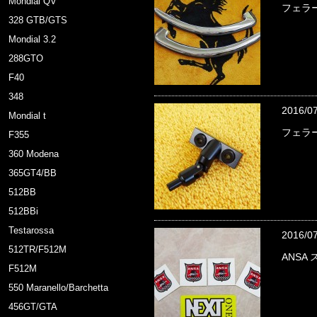
Mondial QV
フェラー
328 GTB/GTS
Mondial 3.2
288GTO
F40
348
2016/0
Mondial t
フェラー
F355
360 Modena
365GT4/BB
512BB
512BBi
Testarossa
2016/0
512TR/F512M
ANSA
F512M
550 Maranello/Barchetta
456GT/GTA