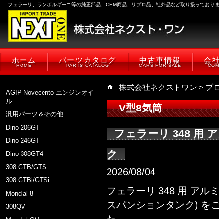
フェラーリ、ランボルギーニ等の純正部品、OEM商品、リプロ品、社外品など取り扱っており
ホーム
パーツカタログ
中古車情報
会
HOME
PARTS CATALOG
CARS FOR SALE
COM
株式会社ネクストワン
>
ブ
AGIP Novecento エンジンオイ
ル
V型8気筒
汎用パーツ＆その他
Dino 206GT
フェラーリ 348 用
Dino 246GT
ク
Dino 308GT4
308 GTB/GTS
2026/08/04
308 GTBi/GTSi
フェラーリ 348 用 ア
Mondial 8
スパンションタンク) を
308QV