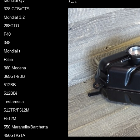
た。
Mondial QV
328 GTB/GTS
Mondial 3.2
288GTO
F40
348
Mondial t
F355
360 Modena
365GT4/BB
512BB
512BBi
Testarossa
512TR/F512M
F512M
550 Maranello/Barchetta
456GT/GTA