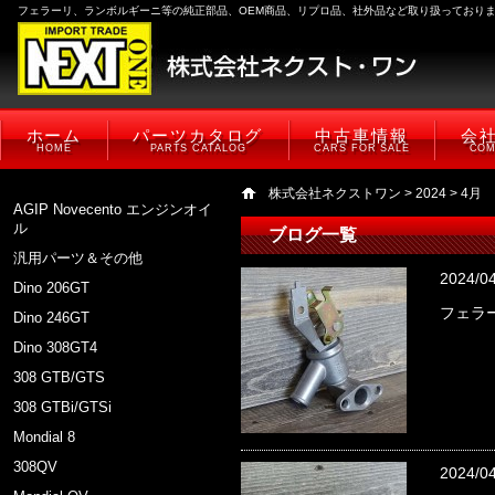
フェラーリ、ランボルギーニ等の純正部品、OEM商品、リプロ品、社外品など取り扱っており
ホーム
パーツカタログ
中古車情報
会
HOME
PARTS CATALOG
CARS FOR SALE
COM
株式会社ネクストワン
>
2024
> 4月
AGIP Novecento エンジンオイ
ル
ブログ一覧
汎用パーツ＆その他
2024/0
Dino 206GT
フェラー
Dino 246GT
Dino 308GT4
308 GTB/GTS
308 GTBi/GTSi
Mondial 8
308QV
2024/0