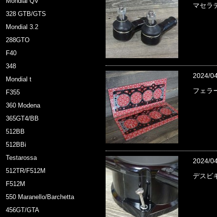
Mondial QV
マセラテ
328 GTB/GTS
Mondial 3.2
288GTO
F40
348
2024/0
Mondial t
フェラー
F355
360 Modena
365GT4/BB
512BB
512BBi
Testarossa
2024/0
512TR/F512M
デスビ
F512M
550 Maranello/Barchetta
456GT/GTA