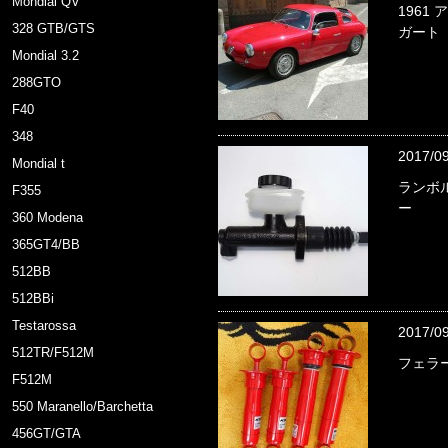
Mondial QV
1961
328 GTB/GTS
ガート
Mondial 3.2
288GTO
F40
348
2017/0
Mondial t
ランボ
F355
ー
360 Modena
365GT4/BB
512BB
512BBi
Testarossa
2017/0
512TR/F512M
フェラー
F512M
550 Maranello/Barchetta
456GT/GTA