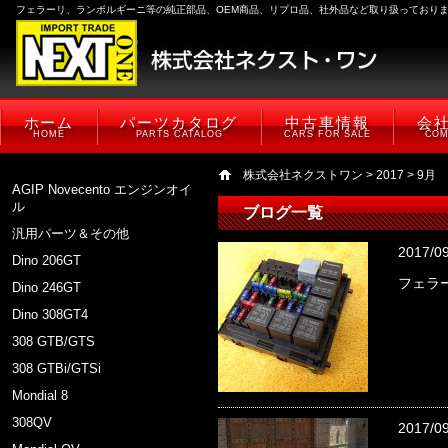
フェラーリ、ランボルギーニ等の純正部品、OEM商品、リプロ品、社外品など取り扱っており
ホーム
パーツカタログ
中古車情報
会
HOME
PARTS CATALOG
CARS FOR SALE
COM
株式会社ネクストワン
>
2017
> 9月
AGIP Novecento エンジンオイ
ル
ブログ一覧
汎用パーツ＆その他
2017/0
Dino 206GT
フェラー
Dino 246GT
Dino 308GT4
308 GTB/GTS
308 GTBi/GTSi
Mondial 8
308QV
2017/0