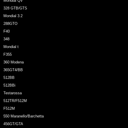
Mondial QV
328 GTB/GTS
Mondial 3.2
288GTO
F40
348
Mondial t
F355
360 Modena
365GT4/BB
512BB
512BBi
Testarossa
512TR/F512M
F512M
550 Maranello/Barchetta
456GT/GTA