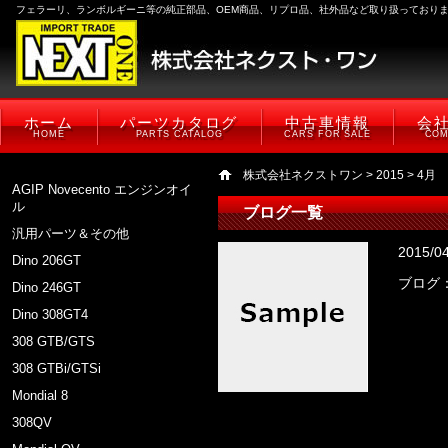
フェラーリ、ランボルギーニ等の純正部品、OEM商品、リプロ品、社外品など取り扱っており
ホーム
パーツカタログ
中古車情報
会
HOME
PARTS CATALOG
CARS FOR SALE
COM
株式会社ネクストワン
>
2015
> 4月
AGIP Novecento エンジンオイ
ル
ブログ一覧
汎用パーツ＆その他
2015/0
Dino 206GT
ブログ
Dino 246GT
Dino 308GT4
308 GTB/GTS
308 GTBi/GTSi
Mondial 8
308QV