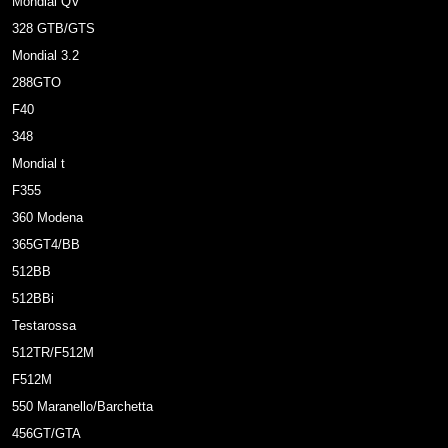
Mondial QV
328 GTB/GTS
Mondial 3.2
288GTO
F40
348
Mondial t
F355
360 Modena
365GT4/BB
512BB
512BBi
Testarossa
512TR/F512M
F512M
550 Maranello/Barchetta
456GT/GTA