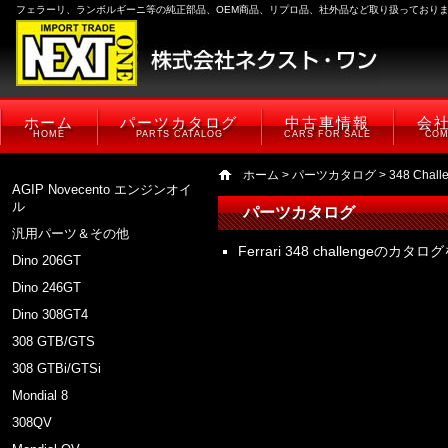
フェラーリ、ランボルギーニ等の純正部品、OEM商品、リプロ品、社外品など取り扱っており
ホーム
パーツカタログ
中古車情報
会
HOME
PARTS CATALOG
CARS FOR SALE
COM
ホーム
>
パーツカタログ
> 348 Chall
AGIP Novecento エンジンオイ
ル
パーツカタログ
汎用パーツ＆その他
Ferrari 348 challengeの
Dino 206GT
Dino 246GT
Dino 308GT4
308 GTB/GTS
308 GTBi/GTSi
Mondial 8
308QV