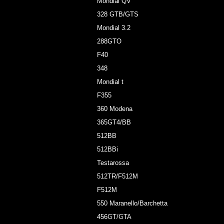
Mondial QV
328 GTB/GTS
Mondial 3.2
288GTO
F40
348
Mondial t
F355
360 Modena
365GT4/BB
512BB
512BBi
Testarossa
512TR/F512M
F512M
550 Maranello/Barchetta
456GT/GTA