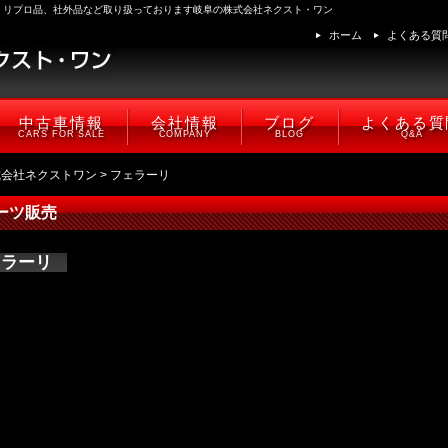
、リプロ品、社外品など取り扱っております岐阜の株式会社ネクスト・ワン
ホーム
よくある質
中古車情報
会社情報
ブログ
よくある質
CARS FOR SALE
COMPANY
BLOG
Q&A
式会社ネクストワン
> フェラーリ
ーツ販売
ェラーリ