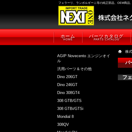
フェラーリ、ランボルギーニ等の純正部品、OEM商品
ホーム
パーツカタログ
HOME
PARTS CATALOG
株
AGIP Novecento エンジンオイ
ル
パ
汎用パーツ＆その他
Dino 206GT
フ
Dino 246GT
Dino 308GT4
308 GTB/GTS
308 GTBi/GTSi
Mondial 8
308QV