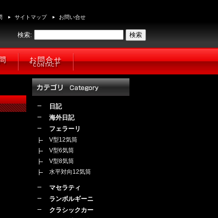
問
サイトマップ
お問い合せ
検索:
問
お問合せ
CONTACT
日記
海外日記
フェラーリ
V型12気筒
V型6気筒
V型8気筒
水平対向12気筒
マセラティ
ランボルギーニ
クラシックカー