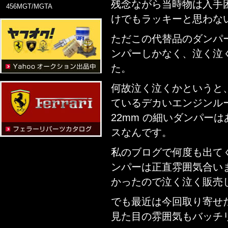
残念ながら当時物は入手
456MGT/MGTA
けでもラッキーと思わな
ただこの代替品のダンパ
ンパーしかなく、泣く泣
た。
何故泣く泣くかというと、
ているデカいエンジンル
22mm の細いダンパー
スなんです。
私のブログで何度も出て
ンパーは正直雰囲気合い
かったので泣く泣く販売
でも最近は今回取り寄せた
見た目の雰囲気もバッチ