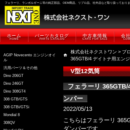
フェラーリ、ランボルギーニ等の純正部品、OEM商品、リプロ品、社外品など取り扱っており
ホーム
パーツカタログ
中古車情報
会
HOME
PARTS CATALOG
CARS FOR SALE
COM
株式会社ネクストワン
>
ブ
AGIP Novecento エンジンオイ
365GTB/4 デイトナ用エ
ル
汎用パーツ＆その他
V型12気筒
Dino 206GT
Dino 246GT
フェラーリ 365GT
Dino 308GT4
ンパー
308 GTB/GTS
308 GTBi/GTSi
2022/05/13
Mondial 8
こちらはフェラーリ 365
308QV
ダンパーです。