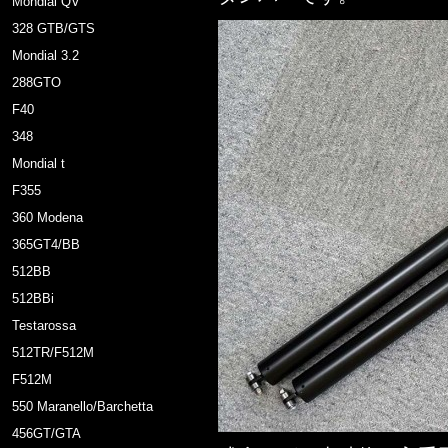
Mondial QV
328 GTB/GTS
Mondial 3.2
288GTO
F40
348
Mondial t
F355
360 Modena
365GT4/BB
512BB
512BBi
Testarossa
512TR/F512M
F512M
550 Maranello/Barchetta
456GT/GTA