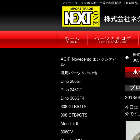
フェラーリ、ランボルギーニ等の純正部品、OEM商品
ホーム
パーツカタログ
HOME
PARTS CATALOG
株
AGIP Novecento エンジンオイ
36
ル
水
汎用パーツ＆その他
Dino 206GT
ブロ
Dino 246GT
2013/0
Dino 308GT4
308 GTB/GTS
今日はフ
介です
308 GTBi/GTSi
Mondial 8
308QV