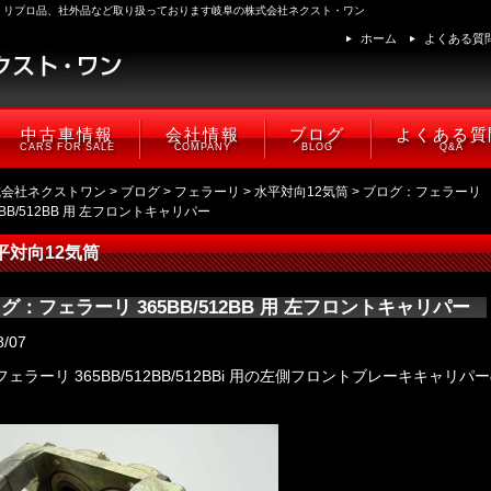
、リプロ品、社外品など取り扱っております岐阜の株式会社ネクスト・ワン
ホーム
よくある質
中古車情報
会社情報
ブログ
よくある質
CARS FOR SALE
COMPANY
BLOG
Q&A
式会社ネクストワン
>
ブログ
>
フェラーリ
>
水平対向12気筒
> ブログ：フェラーリ
5BB/512BB 用 左フロントキャリパー
平対向12気筒
グ：フェラーリ 365BB/512BB 用 左フロントキャリパー
8/07
ェラーリ 365BB/512BB/512BBi 用の左側フロントブレーキキャリパ
。