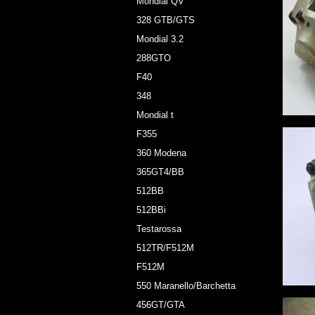
Mondial QV
328 GTB/GTS
Mondial 3.2
288GTO
F40
348
Mondial t
F355
360 Modena
365GT4/BB
512BB
512BBi
Testarossa
512TR/F512M
F512M
550 Maranello/Barchetta
456GT/GTA