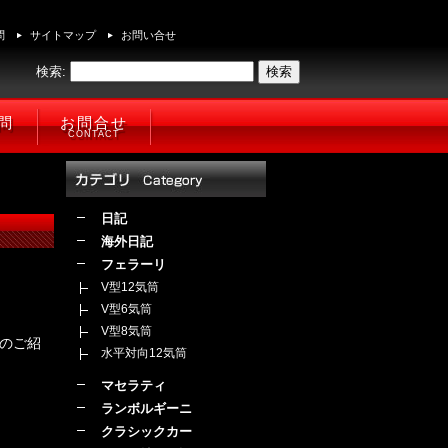
問
サイトマップ
お問い合せ
検索:
問
お問合せ
CONTACT
日記
海外日記
フェラーリ
V型12気筒
V型6気筒
V型8気筒
ーのご紹
水平対向12気筒
マセラティ
ランボルギーニ
クラシックカー