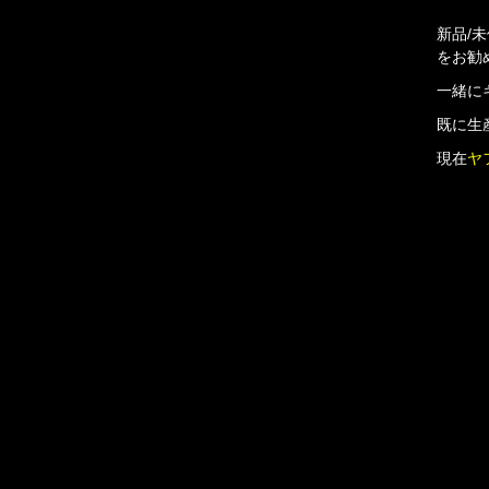
新品/
をお勧
一緒に
既に生
現在
ヤ