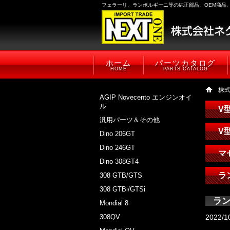
フェラーリ、ランボルギーニ等の純正部品、OEM商品
ホーム
パーツカタログ
HOME
PARTS CATALOG
株
AGIP Novecento エンジンオイ
ル
V
汎用パーツ＆その他
V
Dino 206GT
Dino 246GT
マ
Dino 308GT4
ラ
308 GTB/GTS
308 GTBi/GTSi
ラン
Mondial 8
308QV
2022/1