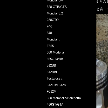
Mondial QV
5 月の
328 GTB/GTS
と言って
Mondial 3.2
288GTO
F40
348
Mondial t
F355
360 Modena
365GT4/BB
512BB
512BBi
Testarossa
512TR/F512M
F512M
550 Maranello/Barchetta
456GT/GTA