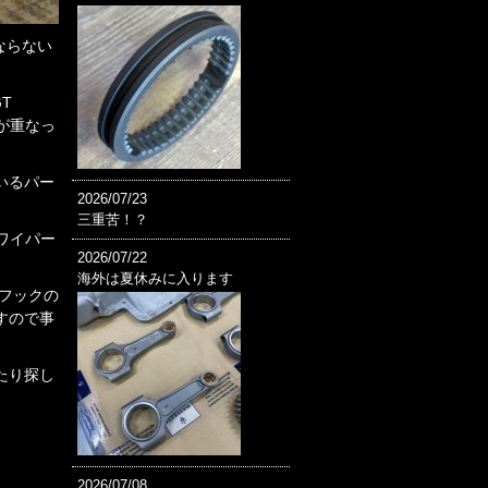
にならない
T
供給が重なっ
いるパー
2026/07/23
三重苦！？
直ワイパー
2026/07/22
海外は夏休みに入ります
字フックの
すので事
たり探し
2026/07/08