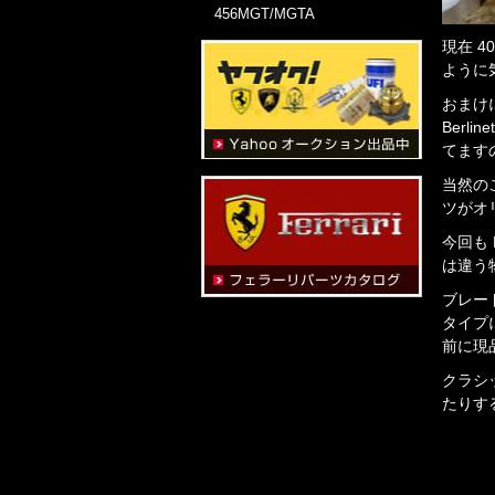
456MGT/MGTA
現在 4
ように
おまけに
Berli
てます
当然の
ツがオ
今回も
は違う
ブレー
タイプ
前に現
クラシ
たりす