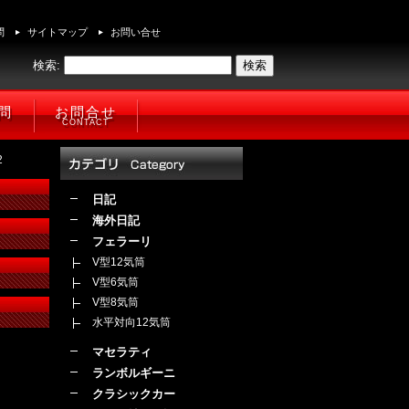
問
サイトマップ
お問い合せ
検索:
問
お問合せ
CONTACT
2
日記
海外日記
フェラーリ
V型12気筒
V型6気筒
V型8気筒
水平対向12気筒
マセラティ
ランボルギーニ
クラシックカー