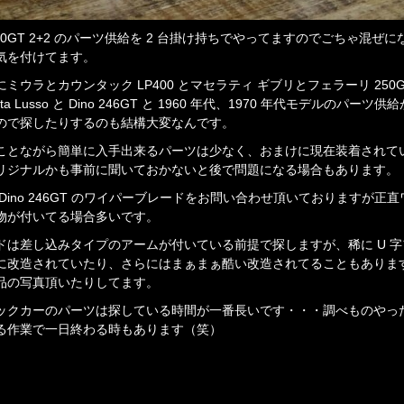
00GT 2+2 のパーツ供給を 2 台掛け持ちでやってますのでごちゃ混ぜ
気を付けてます。
ミウラとカウンタック LP400 とマセラティ ギブリとフェラーリ 250G
netta Lusso と Dino 246GT と 1960 年代、1970 年代モデルのパーツ
ので探したりするのも結構大変なんです。
ことながら簡単に入手出来るパーツは少なく、おまけに現在装着されて
リジナルかも事前に聞いておかないと後で問題になる場合もあります。
 Dino 246GT のワイパーブレードをお問い合わせ頂いておりますが正
物が付いてる場合多いです。
ドは差し込みタイプのアームが付いている前提で探しますが、稀に U 
に改造されていたり、さらにはまぁまぁ酷い改造されてることもありま
品の写真頂いたりしてます。
ックカーのパーツは探している時間が一番長いです・・・調べものやっ
る作業で一日終わる時もあります（笑）