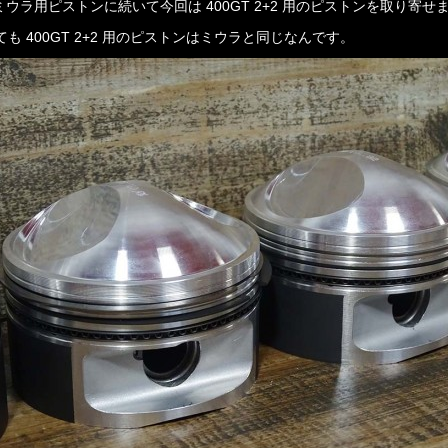
ミウラ用ピストンに続いて今回は 400GT 2+2 用のピストンを取り寄せ
も 400GT 2+2 用のピストンはミウラと同じなんです。