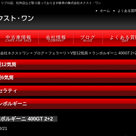
、リプロ品、社外品など取り扱っております岐阜の株式会社ネクスト・ワン
ホーム
よくある質
中古車情報
会社情報
ブログ
よくある質
CARS FOR SALE
COMPANY
BLOG
Q&A
式会社ネクストワン
>
ブログ
>
フェラーリ
>
V型12気筒
> ランボルギーニ 400GT 2+
型12気筒
型6気筒
セラティ
ンボルギーニ
ボルギーニ 400GT 2+2
0/21