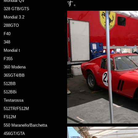
Mondial QV
す。
328 GTB/GTS
Mondial 3.2
288GTO
F40
348
Mondial t
F355
360 Modena
365GT4/BB
512BB
512BBi
Testarossa
512TR/F512M
F512M
550 Maranello/Barchetta
456GT/GTA