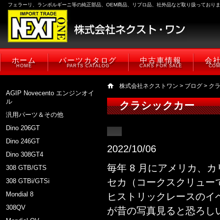
フェラーリ、ランボルギーニ等の純正部品、OEM商品、リプロ品、社外品など取り扱っており
ホーム
パーツカタログ
中古車情報
会
HOME
PARTS CATALOG
CARS FOR SALE
COM
株式会社ネクストワン
>
ブログ
>
ク
AGIP Novecento エンジンオイ
ル
クラシックカー
汎用パーツ＆その他
Dino 206GT
Dino 246GT
2022/10/06
Dino 308GT4
毎年 8 月にアメリカ、
308 GTB/GTS
セカ（コークスクリュー
308 GTBi/GTSi
Mondial 8
ヒストリックレースのイ
308QV
が昔の写真見ると恐ろし