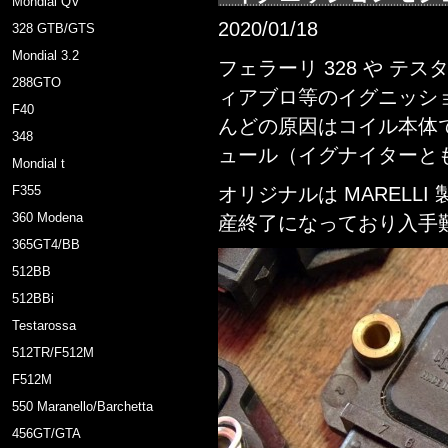
Mondial QV
2020/01/18
328 GTB/GTS
Mondial 3.2
フェラーリ 328 や テ
288GTO
ィアブロ等のイグニッシ
F40
んどの原因はコイル本体
348
ュール（イグナイターと
Mondial t
F355
オリジナルは MARELLI
360 Modena
産終了になっており入手
365GT4/BB
512BB
512BBi
Testarossa
512TR/F512M
F512M
550 Maranello/Barchetta
456GT/GTA