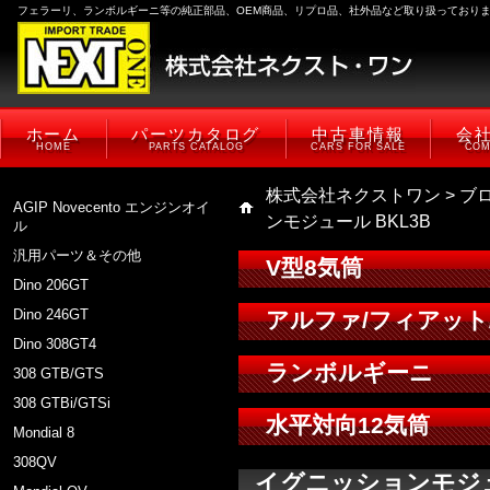
フェラーリ、ランボルギーニ等の純正部品、OEM商品、リプロ品、社外品など取り扱っており
ホーム
パーツカタログ
中古車情報
会
HOME
PARTS CATALOG
CARS FOR SALE
COM
株式会社ネクストワン
>
ブ
AGIP Novecento エンジンオイ
ンモジュール BKL3B
ル
汎用パーツ＆その他
V型8気筒
Dino 206GT
Dino 246GT
アルファ/フィアット
Dino 308GT4
ランボルギーニ
308 GTB/GTS
308 GTBi/GTSi
水平対向12気筒
Mondial 8
308QV
イグニッションモジュ