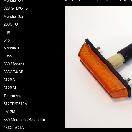
Mondial QV
328 GTB/GTS
Mondial 3.2
288GTO
F40
348
Mondial t
F355
360 Modena
365GT4/BB
512BB
512BBi
Testarossa
512TR/F512M
F512M
550 Maranello/Barchetta
456GT/GTA