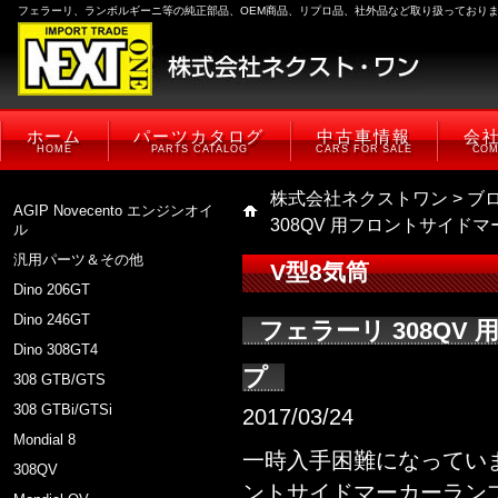
フェラーリ、ランボルギーニ等の純正部品、OEM商品、リプロ品、社外品など取り扱っており
ホーム
パーツカタログ
中古車情報
会
HOME
PARTS CATALOG
CARS FOR SALE
COM
株式会社ネクストワン
>
ブ
AGIP Novecento エンジンオイ
308QV 用フロントサイド
ル
汎用パーツ＆その他
V型8気筒
Dino 206GT
Dino 246GT
フェラーリ 308Q
Dino 308GT4
プ
308 GTB/GTS
308 GTBi/GTSi
2017/03/24
Mondial 8
一時入手困難になっていま
308QV
ントサイドマーカーラン