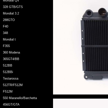
Mondial QV
328 GTB/GTS
Mondial 3.2
288GTO
F40
348
Mondial t
F355
360 Modena
365GT4/BB
512BB
512BBi
Testarossa
512TR/F512M
F512M
550 Maranello/Barchetta
456GT/GTA