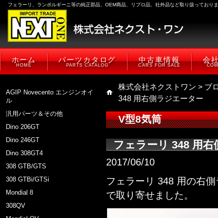
フェラーリ、ランボルギーニ等の純正部品、OEM商品、リプロ品、社外品など取り扱っており
ホーム
パーツカタログ
中古車情報
会
HOME
PARTS CATALOG
CARS FOR SALE
COM
株式会社ネクストワン
>
ブ
AGIP Novecento エンジンオイ
348 用右側ラジエーター
ル
汎用パーツ＆その他
V型8気筒
Dino 206GT
Dino 246GT
フェラーリ 348 用
Dino 308GT4
2017/06/10
308 GTB/GTS
308 GTBi/GTSi
フェラーリ 348 用の
Mondial 8
で取り寄せました。
308QV