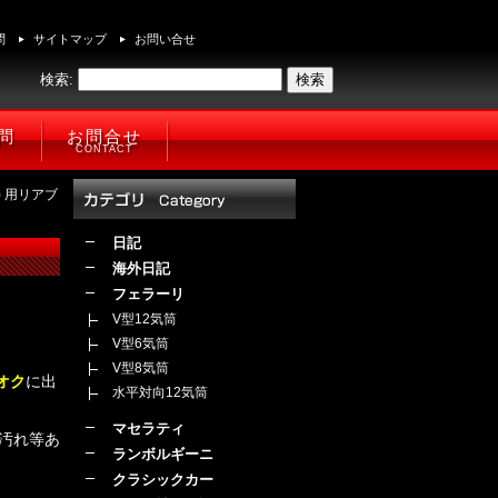
問
サイトマップ
お問い合せ
検索:
問
お問合せ
CONTACT
7) 用リアブ
日記
海外日記
フェラーリ
V型12気筒
V型6気筒
V型8気筒
オク
に出
水平対向12気筒
マセラティ
汚れ等あ
ランボルギーニ
クラシックカー