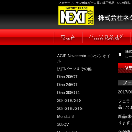
フェラーリ、ランボルギーニ等の純正部品、OEM商品
ホーム
パーツカタログ
HOME
PARTS CATALOG
株
AGIP Novecento エンジンオイ
レ
ル
V
汎用パーツ＆その他
Dino 206GT
フェ
Dino 246GT
2017/0
Dino 308GT4
308 GTB/GTS
フェラー
品して
308 GTBi/GTSi
新品/
Mondial 8
ります
308QV
ただ使