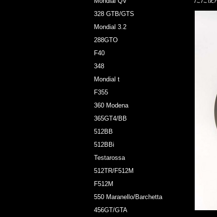
Mondial QV
328 GTB/GTS
Mondial 3.2
288GTO
F40
348
Mondial t
F355
360 Modena
365GT4/BB
512BB
512BBi
Testarossa
512TR/F512M
F512M
550 Maranello/Barchetta
456GT/GTA