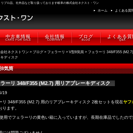
、リプロ品、社外品など取り扱っております岐阜の株式会社ネクスト・ワン
ホーム
よくある質
中古車情報
会社情報
ブログ
よくある質
CARS FOR SALE
COMPANY
BLOG
Q&A
式会社ネクストワン
>
ブログ
>
フェラーリ
>
V型8気筒
> フェラーリ 348/F355 (M2.
ーキディスク
型8気筒
ラーリ 348/F355 (M2.7) 用リアブレーキディスク
6/19
リ 348/F355 (M2.7) 用のリアブレーキディスク 2枚セットを現在
ヤフ
おります。
未使用でフェラーリの黄色い箱に入っていますが、長期在庫品でしたので
。
用には問題ございません。