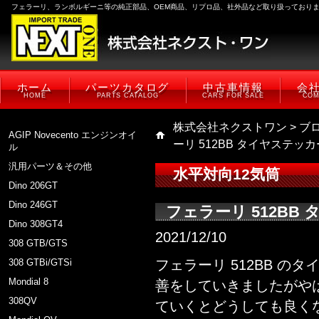
フェラーリ、ランボルギーニ等の純正部品、OEM商品、リプロ品、社外品など取り扱っており
ホーム
パーツカタログ
中古車情報
会
HOME
PARTS CATALOG
CARS FOR SALE
COM
株式会社ネクストワン
>
ブ
AGIP Novecento エンジンオイ
ーリ 512BB タイヤステッ
ル
汎用パーツ＆その他
水平対向12気筒
Dino 206GT
Dino 246GT
フェラーリ 512B
Dino 308GT4
2021/12/10
308 GTB/GTS
308 GTBi/GTSi
フェラーリ 512BB の
Mondial 8
善をしていきましたがや
308QV
ていくとどうしても良く