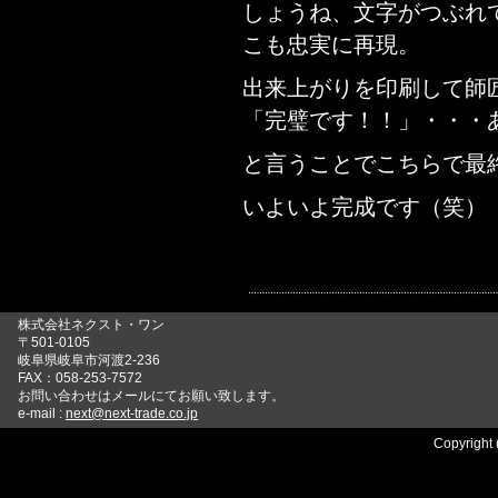
しょうね、文字がつぶれ
こも忠実に再現。
出来上がりを印刷して師
「完璧です！！」・・・
と言うことでこちらで最
いよいよ完成です（笑）
株式会社ネクスト・ワン
〒501-0105
岐阜県岐阜市河渡2-236
FAX：058-253-7572
お問い合わせはメールにてお願い致します。
e-mail :
next@next-trade.co.jp
Copyright 