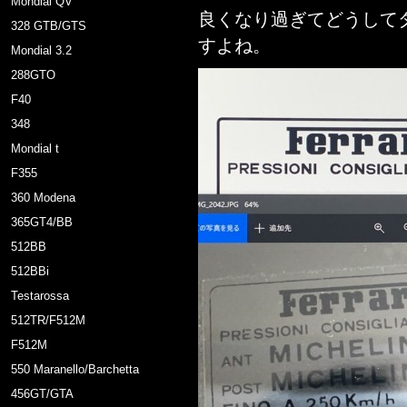
Mondial QV
良くなり過ぎてどうして
328 GTB/GTS
すよね。
Mondial 3.2
288GTO
F40
348
Mondial t
F355
360 Modena
365GT4/BB
512BB
512BBi
Testarossa
512TR/F512M
F512M
550 Maranello/Barchetta
456GT/GTA