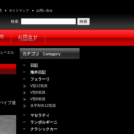
問
サイトマップ
お問い合せ
検索:
問
お問合せ
CONTACT
 フューエル
日記
海外日記
フェラーリ
V型12気筒
V型6気筒
V型8気筒
ルパイプ達
水平対向12気筒
マセラティ
ランボルギーニ
クラシックカー