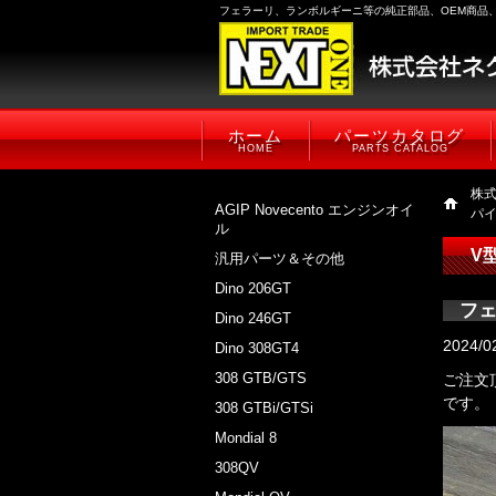
フェラーリ、ランボルギーニ等の純正部品、OEM商品
ホーム
パーツカタログ
HOME
PARTS CATALOG
株
AGIP Novecento エンジンオイ
パ
ル
V
汎用パーツ＆その他
Dino 206GT
フェ
Dino 246GT
2024/0
Dino 308GT4
308 GTB/GTS
ご注文頂
です。
308 GTBi/GTSi
Mondial 8
308QV