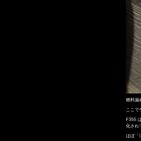
燃料漏
ここで
F35
化され
ほぼ「