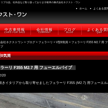
、リプロ品、社外品など取り扱っております岐阜の株式会社ネクスト・ワン
ホーム
よくある質
中古車情報
会社情報
ブログ
よくある質
CARS FOR SALE
COMPANY
BLOG
Q&A
式会社ネクストワン
>
ブログ
>
フェラーリ
>
V型8気筒
> フェラーリ F355 M2.7 用
イプ
型8気筒
ラーリ F355 M2.7 用 フューエルパイプ
2/20
きイタリアから取り寄せましたフェラーリ F355 (M2.7) 用フューエ