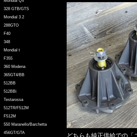
Mondial QV
328 GTB/GTS
Mondial 3.2
288GTO
F40
348
Mondial t
F355
360 Modena
365GT4/BB
512BB
512BBi
Testarossa
512TR/F512M
F512M
550 Maranello/Barchetta
456GT/GTA
どちらも純正供給での「