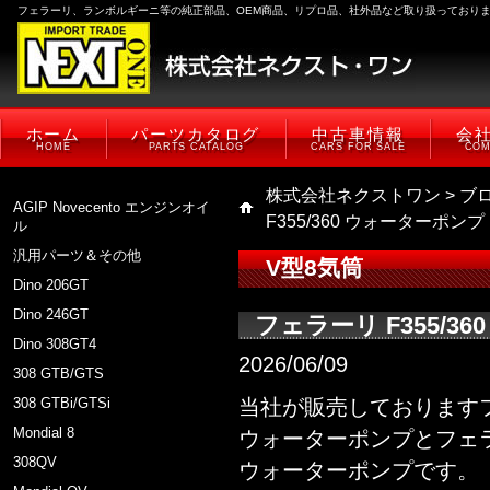
フェラーリ、ランボルギーニ等の純正部品、OEM商品、リプロ品、社外品など取り扱っており
ホーム
パーツカタログ
中古車情報
会
HOME
PARTS CATALOG
CARS FOR SALE
COM
株式会社ネクストワン
>
ブ
AGIP Novecento エンジンオイ
F355/360 ウォーターポンプ
ル
汎用パーツ＆その他
V型8気筒
Dino 206GT
Dino 246GT
フェラーリ F355/3
Dino 308GT4
2026/06/09
308 GTB/GTS
308 GTBi/GTSi
当社が販売しておりますフ
Mondial 8
ウォーターポンプとフェラ
308QV
ウォーターポンプです。