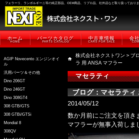
フェラーリ、ランボルギーニ等の純正部品、OEM商品、リプロ品、社外品など取り扱っており
ホーム
パーツカタログ
中古車情報
会
HOME
PARTS CATALOG
CARS FOR SALE
COM
株式会社ネクストワン
>
ブ
AGIP Novecento エンジンオイ
ラ 用 ANSA マフラー
ル
汎用パーツ＆その他
マセラティ
Dino 206GT
Dino 246GT
ブログ：マセラティ ボ
Dino 308GT4
2014/05/12
308 GTB/GTS
308 GTBi/GTSi
数か月前にご注文を頂きま
Mondial 8
マフラーが無事入荷しま
308QV