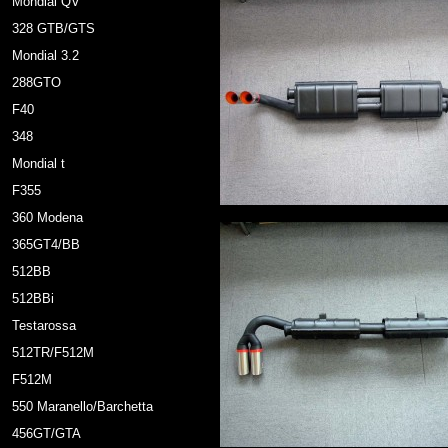
Mondial QV
328 GTB/GTS
Mondial 3.2
288GTO
F40
348
Mondial t
F355
360 Modena
365GT4/BB
512BB
512BBi
Testarossa
512TR/F512M
F512M
550 Maranello/Barchetta
456GT/GTA