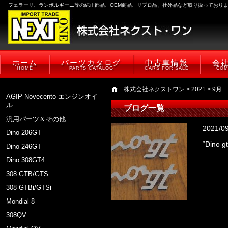
フェラーリ、ランボルギーニ等の純正部品、OEM商品、リプロ品、社外品など取り扱っており
ホーム
パーツカタログ
中古車情報
会
HOME
PARTS CATALOG
CARS FOR SALE
COM
株式会社ネクストワン
>
2021
> 9月
AGIP Novecento エンジンオイ
ル
ブログ一覧
汎用パーツ＆その他
2021/0
Dino 206GT
“Dino
Dino 246GT
Dino 308GT4
308 GTB/GTS
308 GTBi/GTSi
Mondial 8
308QV