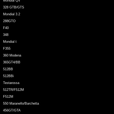
Mondial QV
328 GTB/GTS
Mondial 3.2
288GTO
F40
348
Mondial t
F355
360 Modena
365GT4/BB
512BB
512BBi
Testarossa
512TR/F512M
F512M
550 Maranello/Barchetta
456GT/GTA