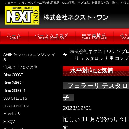
フェラーリ、ランボルギーニ等の純正部品、OEM商品、リプロ品、社外品など取り扱っており
ホーム
パーツカタログ
中古車情報
会
HOME
PARTS CATALOG
CARS FOR SALE
COM
株式会社ネクストワン
>
ブ
AGIP Novecento エンジンオイ
ーリ テスタロッサ 用 コン
ル
汎用パーツ＆その他
水平対向12気筒
Dino 206GT
Dino 246GT
フェラーリ テスタロ
Dino 308GT4
チ
308 GTB/GTS
308 GTBi/GTSi
2023/12/01
Mondial 8
忙しい 11 月が終わり今
308QV
す。