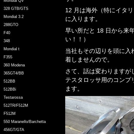
Mondial QV
328 GTB/GTS
12 月は海外（特にイタ
Mondial 3.2
に入ります。
288GTO
早い所だと 18 日から来年
F40
い！！）
348
Mondial t
当社もその辺りを頭に入
F355
着しませんので。
360 Modena
さて、話は変わりますが
365GT4/BB
テスタロッサ用のコンプ
512BB
ます。
512BBi
Testarossa
512TR/F512M
F512M
550 Maranello/Barchetta
456GT/GTA