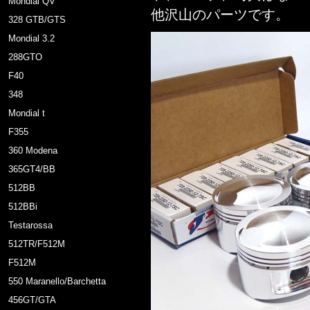
Mondial QV
他沢山のパーツです。
328 GTB/GTS
Mondial 3.2
288GTO
F40
348
Mondial t
F355
360 Modena
365GT4/BB
512BB
512BBi
Testarossa
512TR/F512M
F512M
550 Maranello/Barchetta
456GT/GTA