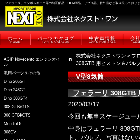
フェラーリ、ランボルギーニ等の純正部品、OEM商品、リプロ品、社外品など取り扱っており
ホーム
パーツカタログ
中古車情報
会
HOME
PARTS CATALOG
CARS FOR SALE
COM
株式会社ネクストワン
>
ブ
AGIP Novecento エンジンオイ
308GTB 用ピストン＆バル
ル
汎用パーツ＆その他
V型8気筒
Dino 206GT
Dino 246GT
フェラーリ 308GT
Dino 308GT4
2020/03/17
308 GTB/GTS
308 GTBi/GTSi
今回も無事スケージュー
Mondial 8
中身はフェラーリ 308G
308QV
ト、バルブ、写真はない