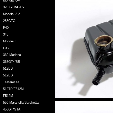
Mondial QV
328 GTB/GTS
Mondial 3.2
288GTO
F40
348
Mondial t
F355
360 Modena
365GT4/BB
512BB
512BBi
Testarossa
512TR/F512M
F512M
550 Maranello/Barchetta
456GT/GTA