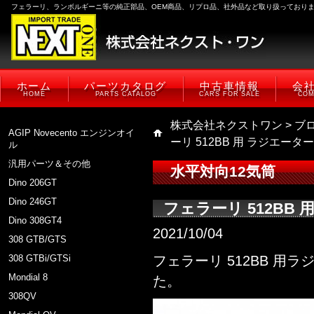
フェラーリ、ランボルギーニ等の純正部品、OEM商品、リプロ品、社外品など取り扱っており
ホーム
パーツカタログ
中古車情報
会
HOME
PARTS CATALOG
CARS FOR SALE
COM
株式会社ネクストワン
>
ブ
AGIP Novecento エンジンオイ
ーリ 512BB 用 ラジエー
ル
汎用パーツ＆その他
水平対向12気筒
Dino 206GT
Dino 246GT
フェラーリ 512BB
Dino 308GT4
2021/10/04
308 GTB/GTS
308 GTBi/GTSi
フェラーリ 512BB 
Mondial 8
た。
308QV