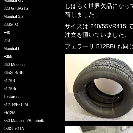
Mondial QV
しばらく世界欠品になって
328 GTB/GTS
荷しました。
Mondial 3.2
288GTO
サイズは 240/55VR41
F40
注文を頂いていました。
348
フェラーリ 512BBi も
Mondial t
F355
360 Modena
365GT4/BB
512BB
512BBi
Testarossa
512TR/F512M
F512M
550 Maranello/Barchetta
456GT/GTA