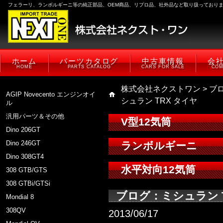
フェラーリ、ランボルギーニ等の純正部品、OEM商品、リプロ品、社外品など取り扱っており
ホーム
パーツカタログ
中古車情報
会
HOME
PARTS CATALOG
CARS FOR SALE
COM
株式会社ネクストワン
>
ブ
AGIP Novecento エンジンオイ
シュラン TRX タイヤ
ル
汎用パーツ＆その他
V型12気筒
Dino 206GT
Dino 246GT
ランボルギーニ
Dino 308GT4
水平対向12気筒
308 GTB/GTS
308 GTBi/GTSi
ブログ：ミシュラン T
Mondial 8
308QV
2013/06/17