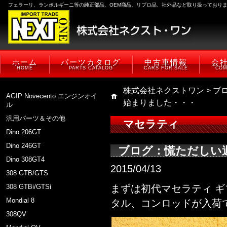
フェラーリ、ランボルギーニ等の純正部品、OEM商品、リプロ品、社外品など取り扱っており
ホーム
パーツカタログ
中古車情報
会
HOME
PARTS CATALOG
CARS FOR SALE
COM
株式会社ネクストワン
>
ブ
AGIP Novecento エンジンオイ
始まりました・・・
ル
汎用パーツ＆その他
マセラティ
Dino 206GT
Dino 246GT
ブログ：慌ただしい
Dino 308GT4
2015/04/13
308 GTB/GTS
308 GTBi/GTSi
まずは初代マセラティ 
Mondial 8
タル、コンロッドが入荷
308QV