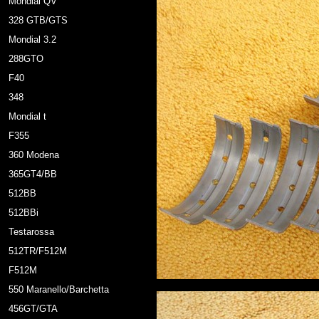
Mondial QV
328 GTB/GTS
Mondial 3.2
288GTO
F40
348
Mondial t
F355
360 Modena
365GT4/BB
512BB
512BBi
Testarossa
512TR/F512M
F512M
550 Maranello/Barchetta
456GT/GTA