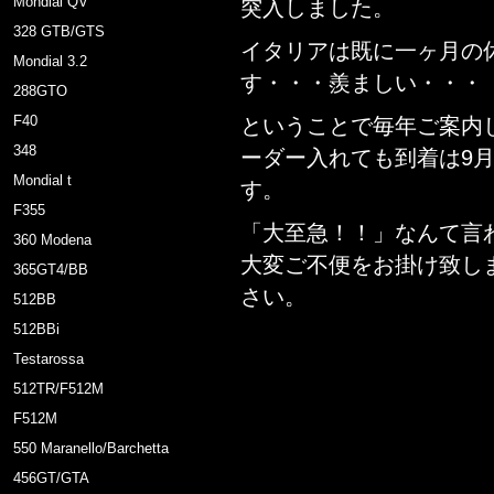
Mondial QV
突入しました。
328 GTB/GTS
イタリアは既に一ヶ月の
Mondial 3.2
す・・・羨ましい・・・
288GTO
F40
ということで毎年ご案内
348
ーダー入れても到着は9
Mondial t
す。
F355
「大至急！！」なんて言
360 Modena
大変ご不便をお掛け致し
365GT4/BB
さい。
512BB
512BBi
Testarossa
512TR/F512M
F512M
550 Maranello/Barchetta
456GT/GTA