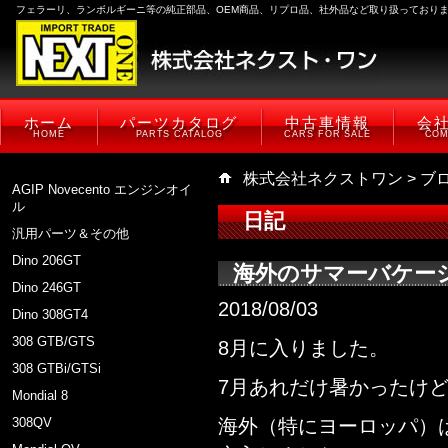
フェラーリ、ランボルギーニ等の純正部品、OEM商品、リプロ品、社外品など取り扱っており
ホーム
パーツカタログ
中古車情報
会
HOME
PARTS CATALOG
CARS FOR SALE
COM
株式会社ネクストワン
>
ブ
AGIP Novecento エンジンオイ
ル
日記
汎用パーツ＆その他
Dino 206GT
海外のサマーバケー
Dino 246GT
2018/08/03
Dino 308GT4
308 GTB/GTS
8月に入りました。
308 GTBi/GTSi
7月あれだけ暑かったけ
Mondial 8
308QV
海外（特にヨーロッパ）