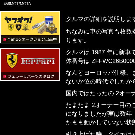
456MGT/MGTA
クルマの詳細を説明しま
ちなみに車の写真も枚数
ります。
クルマは 1987 年に
体番号は ZFFWC26B000
なんとヨーロッパ仕様。
ないか位の時代でしたか
国内ではたったの 2オー
たまたま 2オーナー目
になりましたが実は数年
たまま動かしていない状
引き上げた時、タイヤは