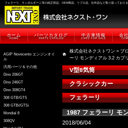
フェラーリ、ランボルギーニ等の純正部品、OEM商品、リプロ品、社外品など取り扱っており
ホーム
パーツカタログ
中古車情報
会
HOME
PARTS CATALOG
CARS FOR SALE
COM
株式会社ネクストワン
>
ブ
AGIP Novecento エンジンオイ
ーリ モンディアル 3.2 カブ
ル
汎用パーツ＆その他
V型8気筒
Dino 206GT
Dino 246GT
クラシックカー
Dino 308GT4
フェラーリ
308 GTB/GTS
308 GTBi/GTSi
1987 フェラーリ モ
Mondial 8
308QV
2018/06/04