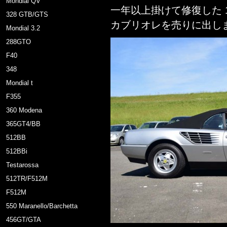
Mondial QV
一年以上掛けて修復した 19
328 GTB/GTS
カブリオレを売りに出し
Mondial 3.2
288GTO
F40
348
Mondial t
F355
360 Modena
365GT4/BB
512BB
512BBi
Testarossa
512TR/F512M
F512M
550 Maranello/Barchetta
456GT/GTA