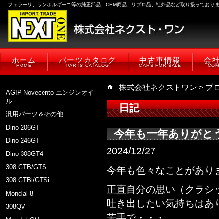
フェラーリ、ランボルギーニ等の純正部品、OEM商品、リプロ品、社外品など取り扱っており
ホーム
パーツカタログ
中古車情報
会
HOME
PARTS CATALOG
CARS FOR SALE
COM
株式会社ネクストワン
>
ブ
AGIP Novecento エンジンオイ
ル
日記
汎用パーツ＆その他
Dino 206GT
今年も一年ありがと
Dino 246GT
2024/12/27
Dino 308GT4
308 GTB/GTS
今年も色々なことがあり
308 GTBi/GTSi
正直自分の思い（クラシ
Mondial 8
吐き出したい気持ちはあ
308QV
苦手で・・・