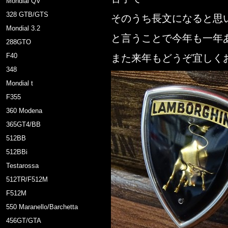
Mondial QV
328 GTB/GTS
そのうち長文になると思
Mondial 3.2
と言うことで今年も一年
288GTO
F40
また来年もどうぞ宜しく
348
Mondial t
F355
360 Modena
365GT4/BB
512BB
512BBi
Testarossa
512TR/F512M
F512M
550 Maranello/Barchetta
456GT/GTA