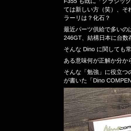
F355 も既に「クラシ
ては新しい方（笑）、それな
ラーリは？化石？
最近パーツ供給で多いのはやっぱ
246GT、結構日本に台
そんな Dino に関して
ある意味何が正解か分か
そんな「勉強」に役立つのがド
が書いた「Dino COMPE