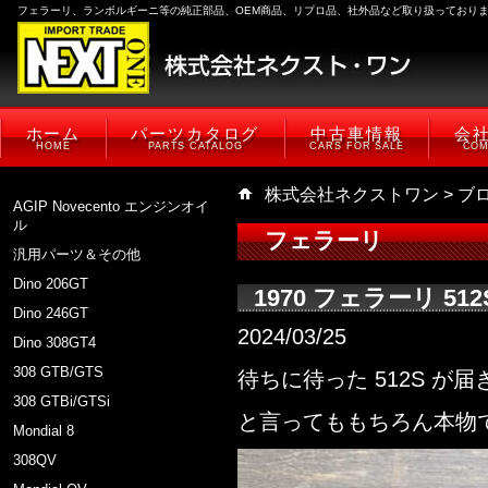
フェラーリ、ランボルギーニ等の純正部品、OEM商品、リプロ品、社外品など取り扱っており
ホーム
パーツカタログ
中古車情報
会
HOME
PARTS CATALOG
CARS FOR SALE
COM
株式会社ネクストワン
>
ブ
AGIP Novecento エンジンオイ
ル
フェラーリ
汎用パーツ＆その他
Dino 206GT
1970 フェラーリ 5
Dino 246GT
2024/03/25
Dino 308GT4
308 GTB/GTS
待ちに待った 512S が
308 GTBi/GTSi
と言ってももちろん本物では
Mondial 8
308QV