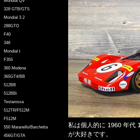
Mondial QV
328 GTB/GTS
Mondial 3.2
288GTO
F40
348
Mondial t
F355
360 Modena
365GT4/BB
512BB
512BBi
Testarossa
512TR/F512M
F512M
私は個人的に 1960 年代
550 Maranello/Barchetta
が大好きです。
456GT/GTA